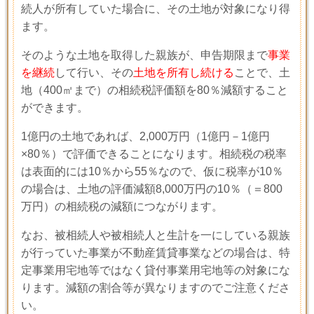
続人が所有していた場合に、その土地が対象になり得
ます。
そのような土地を取得した親族が、申告期限まで
事業
を継続
して行い、その
土地を所有し続ける
ことで、土
地（
400
㎡まで）の相続税評価額を
80
％減額すること
ができます。
1
億円の土地であれば、
2,000
万円（
1
億円－
1
億円
×
80
％）で評価できることになります。相続税の税率
は表面的には
10
％から
55
％なので、仮に税率が
10
％
の場合は、土地の評価減額
8,000
万円の
10
％（＝
800
万円）の相続税の減額につながります。
なお、被相続人や被相続人と生計を一にしている親族
が行っていた事業が不動産賃貸事業などの場合は、特
定事業用宅地等ではなく貸付事業用宅地等の対象にな
ります。減額の割合等が異なりますのでご注意くださ
い。