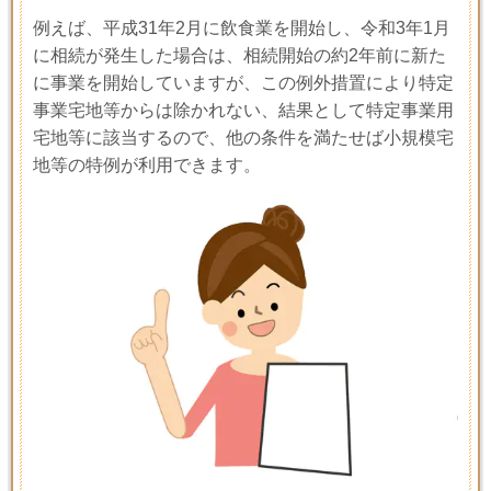
例えば、平成
31
年
2
月に飲食業を開始し、令和
3
年
1
月
に相続が発生した場合は、相続開始の約
2
年前に新た
に事業を開始していますが、この例外措置により特定
事業宅地等からは除かれない、結果として特定事業用
宅地等に該当するので、他の条件を満たせば小規模宅
地等の特例が利用できます。