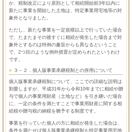
か、税制改正により原則として相続開始前
3
年以内に
新たに事業を開始した土地は、特定事業用宅地等の対
象外となりました。
ただし、新たな事業を一定規模以上で行っていた場合
で、たまたまその後すぐに相続が発生した場合まで対
象外とするのは特例の趣旨からも異なるということ
で、
2
つ目のような例外措置が定められたというわけ
です。
３－２．個人版事業承継税制との併用について
個人版事業承継税制について、ここでの詳細な説明は
割愛しますが、平成
31
年から令和
10
年までに相続や贈
与で個人の事業用財産（土地など）を引き継いだ場合
に、一定の条件を満たすことで事業用財産に関する相
続税や贈与税の納税を猶予する制度です。
事業を行っていた個人の方に相続が発生した場合は、
条件を満たせば個人版事業承継税制も特定事業用宅地