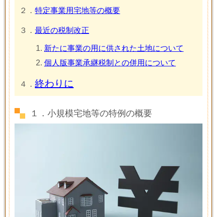
２．
特定事業用宅地等の概要
３．
最近の税制改正
新たに事業の用に供された土地について
個人版事業承継税制との併用について
終わりに
４．
１．小規模宅地等の特例の概要