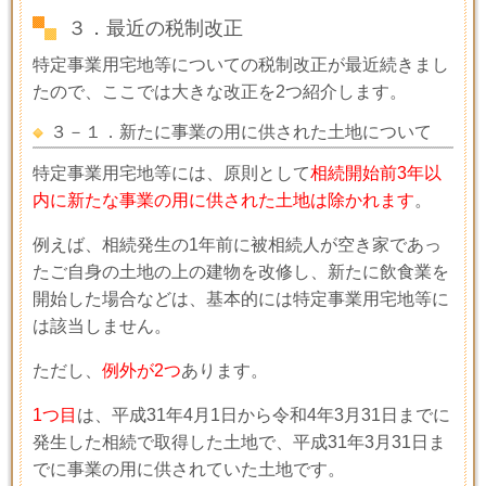
３．最近の税制改正
特定事業用宅地等についての税制改正が最近続きまし
たので、ここでは大きな改正を
2
つ紹介します。
３－１．新たに事業の用に供された土地について
特定事業用宅地等には、原則として
相続開始前3年以
内に新たな事業の用に供された土地は除かれます
。
例えば、相続発生の
1
年前に被相続人が空き家であっ
たご自身の土地の上の建物を改修し、新たに飲食業を
開始した場合などは、基本的には特定事業用宅地等に
は該当しません。
ただし、
例外が2つ
あります。
1つ目
は、平成
31
年
4
月1日から令和
4
年
3
月31日までに
発生した相続で取得した土地で、平成
31
年
3
月31日ま
でに事業の用に供されていた土地です。