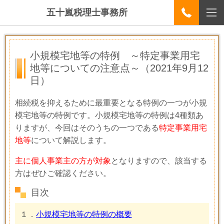
五十嵐税理士事務所
小規模宅地等の特例 ～特定事業用宅
地等についての注意点～
（2021年9月12
日）
相続税を抑えるために最重要となる特例の一つが小規
模宅地等の特例です。小規模宅地等の特例は
4
種類あ
りますが、今回はそのうちの一つである
特定事業用宅
地等
について解説します。
主に個人事業主の方が対象
となりますので、該当する
方はぜひご確認ください。
目次
１．
小規模宅地等の特例の概要