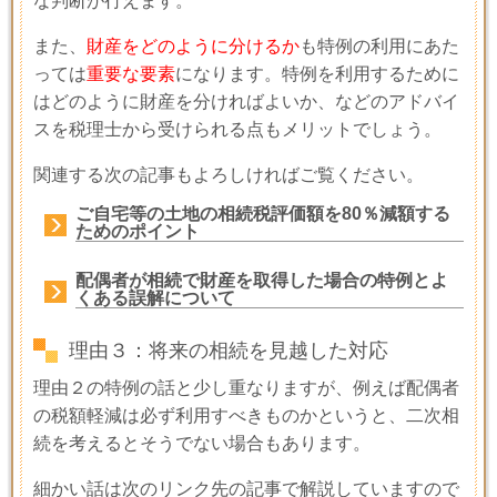
な判断が行えます。
また、
財産をどのように分けるか
も特例の利用にあた
っては
重要な要素
になります。特例を利用するために
はどのように財産を分ければよいか、などのアドバイ
スを税理士から受けられる点もメリットでしょう。
関連する次の記事もよろしければご覧ください。
ご自宅等の土地の相続税評価額を80％減額する
ためのポイント
配偶者が相続で財産を取得した場合の特例とよ
くある誤解について
理由３：将来の相続を見越した対応
理由２の特例の話と少し重なりますが、例えば配偶者
の税額軽減は必ず利用すべきものかというと、二次相
続を考えるとそうでない場合もあります。
細かい話は次のリンク先の記事で解説していますので