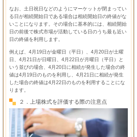
なお、土日祝日などのようにマーケットが閉まってい
る日が相続開始日である場合は相続開始日の終値がな
いことになります。その場合に基本的には、相続開始
日の前後で株式市場が活動している日のうち最も近い
日の終値を利用します。
例えば、
4
月
19
日が金曜日（平日）、
4
月
20
日が土曜
日、
4
月
21
日が日曜日、
4
月
22
日が月曜日（平日）と
いう並びの場合、
4
月
20
日に相続が発生した場合の終
値は
4
月
19
日のものを利用し、
4
月
21
日に相続が発生
した場合の終値は
4
月
22
日のものを利用することにな
ります。
２．上場株式を評価する際の注意点