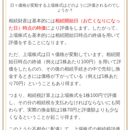
日々価格が変動する上場株式はどのように評価されるのでし
ょうか？
相続財産は基本的には
相続開始日（お亡くなりになっ
た日）時点の時価
により評価をします。したがって、
上場株式も基本的には相続開始日時点の終値を用いて
評価をすることになります。
ただ、上場株式は日々価格が変動しています。相続開
始日時点の終値（例えば
1
株あたり
100
円）を用いて評
価をしたものの、その後の相続手続きの中で売却し換
金するときには価格が下がっている（例えば
1
株あた
り
70
円）ということもあり得ます。
つまり、相続税計算上は上場株式を
1
株
100
円で評価
し、その分の相続税を支払わなければならないにも関
わらず、実際の換金額は
1
株
70
円と評価額よりも少な
くなるということが起こり得ます。
このような不都合に配慮して、上場株式の相続税評価