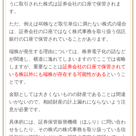
うに取引された株式は証券会社の口座で保管されま
す。
ただ、例えば
40
株など取引単位に満たない株式の場合
は、証券会社の口座ではなく株式事務を取り扱う信託
銀行の口座で保管されていることがあります。
端株が発生する理由については、株券電子化の話など
が関連し、横道に逸れてしまいますのでここでは省略
しますが、重要なことは
証券会社の口座で保管されて
いる株以外にも端株が存在する可能性がある
というこ
とです。
金額としては大きくないものの財産であることは間違
いがないので、相続財産の計上漏れにならないよう注
意が必要です。
具体的には、証券保管振替機構（ほふり）に問い合わ
せをしたり、その株式の株式事務を取り扱っている信