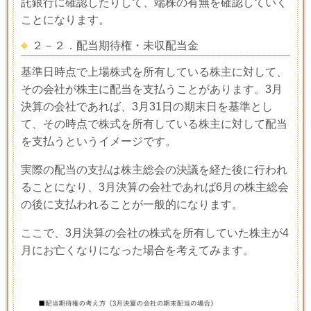
託銀行に確認したりして、端株の有無を確認していく
ことになります。
２－２．配当期待権・未収配当金
基準日時点で上場株式を所有している株主に対して、
その会社が株主に配当を支払うことがあります。
3
月
決算の会社であれば、
3
月
31
日の期末日を基準とし
て、その時点で株式を所有している株主に対して配当
を支払うというイメージです。
実際の配当の支払は株主総会の決議を経た後に行われ
ることになり、
3
月決算の会社であれば
6
月の株主総会
の後に支払われることが一般的になります。
ここで、
3
月決算の会社の株式を所有していた株主が
4
月にお亡くなりになった場合を考えてみます。