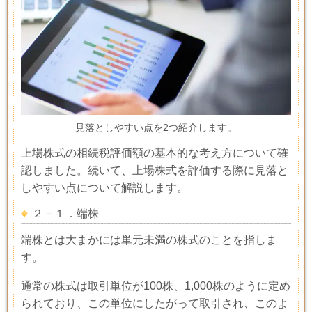
見落としやすい点を2つ紹介します。
上場株式の相続税評価額の基本的な考え方について確
認しました。続いて、上場株式を評価する際に見落と
しやすい点について解説します。
２－１．端株
端株とは大まかには単元未満の株式のことを指しま
す。
通常の株式は取引単位が
100
株、
1,000
株のように定め
られており、この単位にしたがって取引され、このよ