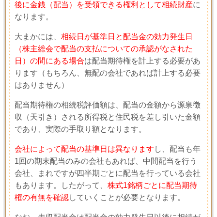
後に金銭（配当）を受領できる権利として相続財産
に
なります。
大まかには、
相続日が基準日と配当金の効力発生日
（株主総会で配当の支払についての承認がなされた
日）の間にある場合
は配当期待権を計上する必要があ
ります（もちろん、無配の会社であれば計上する必要
はありません）
配当期待権の相続税評価額は、配当の金額から源泉徴
収（天引き）される所得税と住民税を差し引いた金額
であり、実際の手取り額となります。
会社によって配当の基準日は異なります
し、配当も年
1
回の期末配当のみの会社もあれば、中間配当を行う
会社、まれですが四半期ごとに配当を行っている会社
もあります。したがって、
株式1銘柄ごとに配当期待
権の有無を確認
していくことが必要となります。