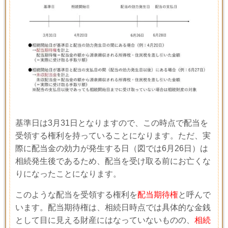
基準日は
3
月
31
日となりますので、この時点で配当を
受領する権利を持っていることになります。ただ、実
際に配当金の効力が発生する日（図では
6
月
26
日）は
相続発生後であるため、配当を受け取る前にお亡くな
りになったことになります。
このような配当を受領する権利を
配当期待権
と呼んで
います。配当期待権は、相続日時点では具体的な金銭
として目に見える財産にはなっていないものの、
相続