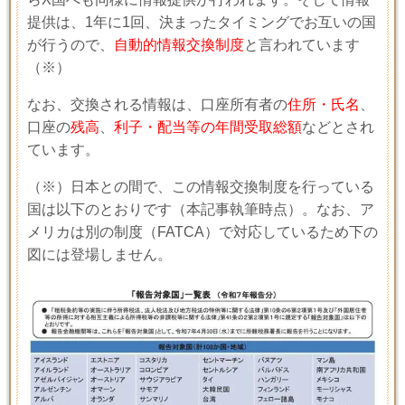
提供は、1年に1回、決まったタイミングでお互いの国
が行うので、
自動的情報交換制度
と言われています
（※）
なお、交換される情報は、口座所有者の
住所・氏名
、
口座の
残高
、
利子・配当等の年間受取総額
などとされ
ています。
（※）日本との間で、この情報交換制度を行っている
国は以下のとおりです（本記事執筆時点）。なお、ア
メリカは別の制度（FATCA）で対応しているため下の
図には登場しません。