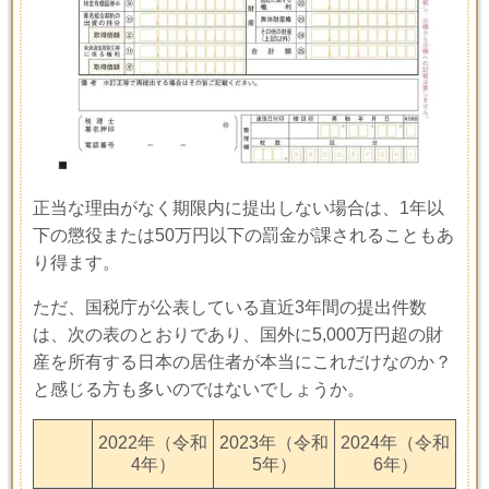
正当な理由がなく期限内に提出しない場合は、1年以
下の懲役または50万円以下の罰金が課されることもあ
り得ます。
ただ、国税庁が公表している直近
3
年間の提出件数
は、次の表のとおりであり、国外に
5,000
万円超の財
産を所有する日本の居住者が本当にこれだけなのか？
と感じる方も多いのではないでしょうか。
2022年（令和
2023年（令和
2024年（令和
4年）
5年）
6年）