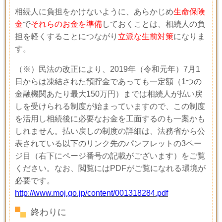
相続人に負担をかけないように、あらかじめ
生命保険
金
で
それらのお金を準備
しておくことは、相続人の負
担を軽くすることにつながり
立派な生前対策
になりま
す。
（※）民法の改正により、2019年（令和元年）7月1
日からは凍結された預貯金であっても一定額（1つの
金融機関あたり最大150万円）までは相続人が払い戻
しを受けられる制度が始まっていますので、この制度
を活用し相続後に必要なお金を工面するのも一案かも
しれません。払い戻しの制度の詳細は、法務省から公
表されている以下のリンク先のパンフレットの3ペー
ジ目（右下にページ番号の記載がございます）をご覧
ください。なお、閲覧にはPDFがご覧になれる環境が
必要です。
http://www.moj.go.jp/content/001318284.pdf
終わりに