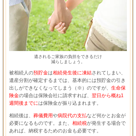
遺されるご家族の負担をできるだけ
減らしましょう。
被相続人の
預貯金
は
相続発生後に凍結
されてしまい、
遺産分割が確定するまでは、基本的には預貯金の引き
出しができなくなってしまう
（※）
のですが、
生命保
険金
の場合は保険会社に請求すれば、
翌日から概ね1
週間後までに
は保険金が振り込まれます。
相続後は、
葬儀費用
や
病院代の支払
など何かとお金が
必要になるものです。また、
相続税
が発生する場合で
あれば、納税するためのお金も必要です。