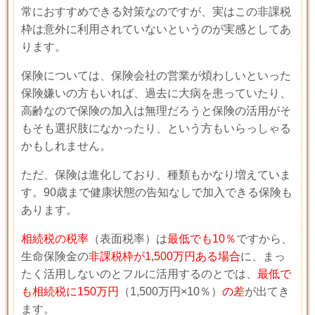
常におすすめできる対策なのですが、実はこの非課税
枠は意外に利用されていないというのが実感としてあ
ります。
保険については、保険会社の営業が煩わしいといった
保険嫌いの方もいれば、過去に大病を患っていたり、
高齢なので保険の加入は無理だろうと保険の活用がそ
もそも選択肢になかったり、という方もいらっしゃる
かもしれません。
ただ、保険は進化しており、種類もかなり増えていま
す。90歳まで健康状態の告知なしで加入できる保険も
あります。
相続税の税率
（表面税率）は
最低でも10％
ですから、
生命保険金の
非課税枠が1,500万円ある場合
に、まっ
たく活用しないのとフルに活用するのとでは、
最低で
も相続税に150万円
（1,500万円×10％）
の差
が出てき
ます。