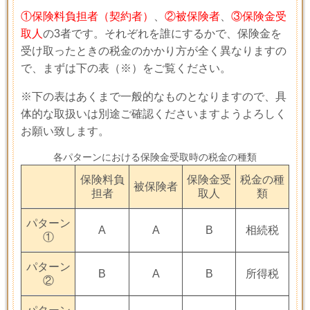
①保険料負担者（契約者）
、
②被保険者
、
③保険金受
取人
の
3
者です。それぞれを誰にするかで、保険金を
受け取ったときの税金のかかり方が全く異なりますの
で、まずは下の表
（※）
をご覧ください。
※下の表はあくまで一般的なものとなりますので、具
体的な取扱いは別途ご確認くださいますようよろしく
お願い致します。
各パターンにおける保険金受取時の税金の種類
保険料負
保険金受
税金の種
被保険者
担者
取人
類
パターン
A
A
B
相続税
①
パターン
B
A
B
所得税
②