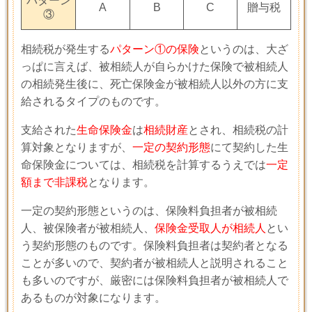
パターン
A
B
C
贈与税
③
相続税が発生する
パターン①の保険
というのは、大ざ
っぱに言えば、被相続人が自らかけた保険で被相続人
の相続発生後に、死亡保険金が被相続人以外の方に支
給されるタイプのものです。
支給された
生命保険金
は
相続財産
とされ、相続税の計
算対象となりますが、
一定の契約形態
にて契約した生
命保険金については、相続税を計算するうえでは
一定
額まで非課税
となります。
一定の契約形態というのは、保険料負担者が被相続
人、被保険者が被相続人、
保険金受取人が相続人
とい
う契約形態のものです。保険料負担者は契約者となる
ことが多いので、契約者が被相続人と説明されること
も多いのですが、厳密には保険料負担者が被相続人で
あるものが対象になります。