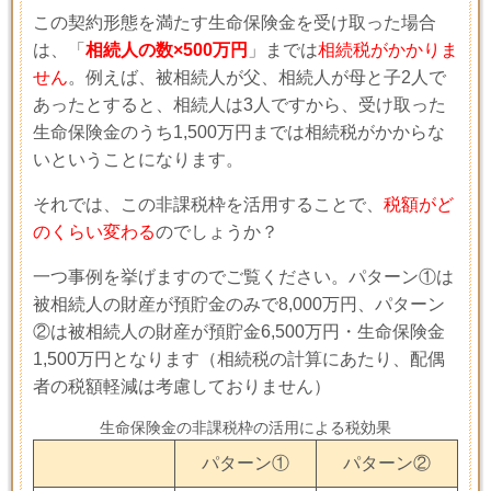
この契約形態を満たす生命保険金を受け取った場合
は、「
相続人の数×500万円
」までは
相続税がかかりま
せん
。例えば、被相続人が父、相続人が母と子
2
人で
あったとすると、相続人は
3
人ですから、受け取った
生命保険金のうち
1,500
万円までは相続税がかからな
いということになります。
それでは、この非課税枠を活用することで、
税額がど
のくらい変わる
のでしょうか？
一つ事例を挙げますのでご覧ください。パターン①は
被相続人の財産が預貯金のみで8,000万円、パターン
②は被相続人の財産が預貯金6,500万円・生命保険金
1,500万円となります（相続税の計算にあたり、配偶
者の税額軽減は考慮しておりません）
生命保険金の非課税枠の活用による税効果
パターン①
パターン②