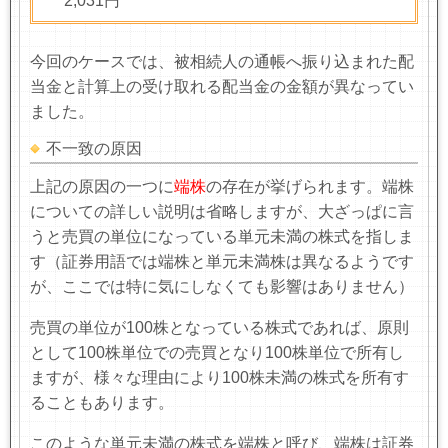
2,031円
今回のケースでは、被相続人の通帳へ振り込まれた配
当金と計算上の受け取れる配当金の金額が異なってい
ました。
不一致の原因
上記の原因の一つに
端株
の存在が挙げられます。端株
についての詳しい説明は省略しますが、大ざっぱに言
うと売買の単位になっている単元未満の株式を指しま
す（証券用語では端株と単元未満株は異なるようです
が、ここでは特に気にしなくても影響はありません）
売買の単位が
100
株となっている株式であれば、原則
として
100
株単位での売買となり100株単位で所有し
ますが、様々な理由により
100
株未満の株式を所有す
ることもあります。
このような単元未満の株式を端株と呼び、端株は証券