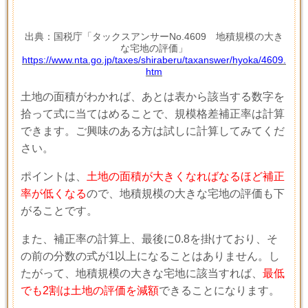
出典：国税庁「タックスアンサーNo.4609 地積規模の大き
な宅地の評価」
https://www.nta.go.jp/taxes/shiraberu/taxanswer/hyoka/4609.
htm
土地の面積がわかれば、あとは表から該当する数字を
拾って式に当てはめることで、規模格差補正率は計算
できます。ご興味のある方は試しに計算してみてくだ
さい。
ポイントは、
土地の面積が大きくなればなるほど補正
率が低くなる
ので、地積規模の大きな宅地の評価も下
がることです。
また、補正率の計算上、最後に
0.8
を掛けており、そ
の前の分数の式が
1
以上になることはありません。し
たがって、地積規模の大きな宅地に該当すれば、
最低
でも2割は土地の評価を減額
できることになります。