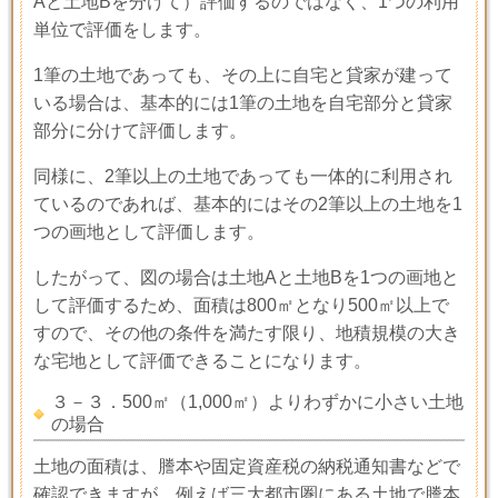
Aと土地Bを分けて）評価するのではなく、1つの利用
単位で評価をします。
1
筆の土地であっても、その上に自宅と貸家が建って
いる場合は、基本的には
1
筆の土地を自宅部分と貸家
部分に分けて評価します。
同様に、
2
筆以上の土地であっても一体的に利用され
ているのであれば、基本的にはその
2
筆以上の土地を
1
つの画地として評価します。
したがって、図の場合は土地
A
と土地
B
を
1
つの画地と
して評価するため、面積は
800
㎡となり
500
㎡以上で
すので、その他の条件を満たす限り、地積規模の大き
な宅地として評価できることになります。
３－３．500㎡（1,000㎡）よりわずかに小さい土地
の場合
土地の面積は、謄本や固定資産税の納税通知書などで
確認できますが、例えば三大都市圏にある土地で謄本