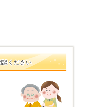
相談ください
）