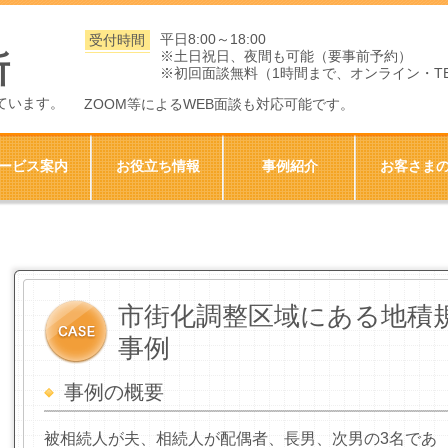
平日8:00～18:00
受付時間
※土日祝日、夜間も可能（要事前予約）
所
※初回面談無料（1時間まで、オンライン・T
ています。
ZOOM等によるWEB面談も対応可能です。
ービス案内
お役立ち情報
事例紹介
お客さま
市街化調整区域にある地積
事例
事例の概要
被相続人が夫、相続人が配偶者、長男、次男の
3
名であ