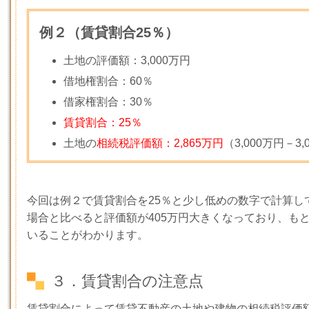
例２（賃貸割合25％）
土地の評価額：
3,000
万円
借地権割合：
60
％
借家権割合：
30
％
賃貸割合：25％
土地の
相続税評価額：2,865万円
（
3,000
万円－
3,
今回は例２で賃貸割合を
25
％と少し低めの数字で計算し
場合と比べると評価額が
405
万円大きくなっており、も
いることがわかります。
３．賃貸割合の注意点
賃貸割合によって賃貸不動産の土地や建物の相続税評価