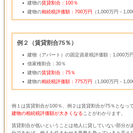
建物の
賃貸割合：100％
建物の
相続税評価額：700万円
（
1,000
万円－
1,00
例２（賃貸割合75％）
建物（アパート）の固定資産税評価額：
1,000
万
借家権割合：
30
％
建物の
賃貸割合：75％
建物の
相続税評価額：775万円
（
1,000
万円－
1,00
例１は賃貸割合が
100
％、例２は賃貸割合が
75
％となっ
建物の相続税評価額が大きくなる
ことがわかります。
賃貸割合が低いということは他人に貸していない部分が
分であれば、他人を住まわせる義務を負っていると言え