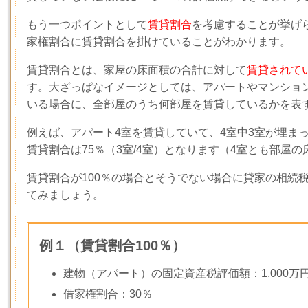
もう一つポイントとして
賃貸割合
を考慮することが挙げ
家権割合に賃貸割合を掛けていることがわかります。
賃貸割合とは、家屋の床面積の合計に対して
賃貸されて
す。大ざっぱなイメージとしては、アパートやマンショ
いる場合に、全部屋のうち何部屋を賃貸しているかを表
例えば、アパート
4
室を賃貸していて、
4
室中
3
室が埋ま
賃貸割合は
75
％（
3
室
/4
室）となります（
4
室とも部屋の
賃貸割合が
100
％の場合とそうでない場合に貸家の相続
てみましょう。
例１（賃貸割合100％）
建物（アパート）の固定資産税評価額：
1,000
万
借家権割合：
30
％