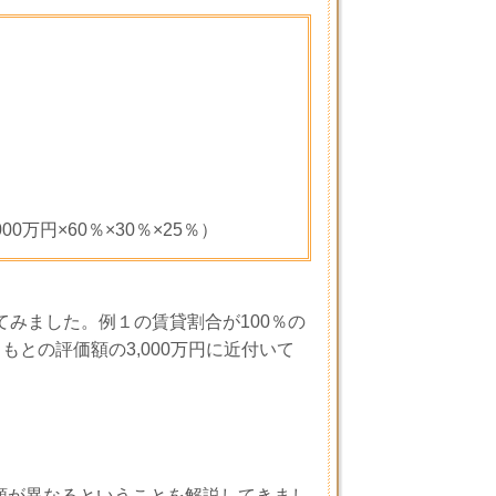
000
万円×
60
％×
30
％×
25
％）
てみました。例１の賃貸割合が
100
％の
ともとの評価額の
3,000
万円に近付いて
額が異なるということを解説してきまし