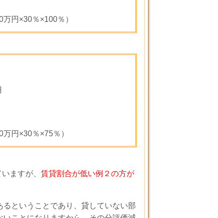
0
万円×
30
％×
100
％）
円
0
万円×
30
％×
75
％）
ていますが、
賃貸割合が低い例２の方が
あるということであり、貸していない部
ないことになりますから、その分評価減