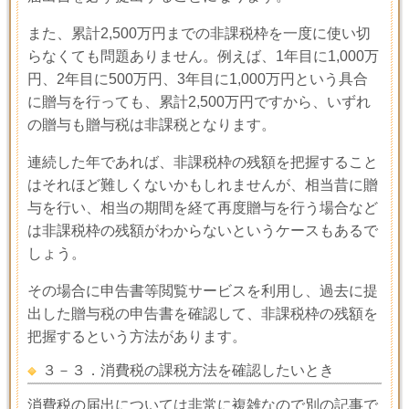
また、累計
2,500
万円までの非課税枠を一度に使い切
らなくても問題ありません。例えば、
1
年目に
1,000
万
円、
2
年目に
500
万円、
3
年目に
1,000
万円という具合
に贈与を行っても、累計
2,500
万円ですから、いずれ
の贈与も贈与税は非課税となります。
連続した年であれば、非課税枠の残額を把握すること
はそれほど難しくないかもしれませんが、相当昔に贈
与を行い、相当の期間を経て再度贈与を行う場合など
は非課税枠の残額がわからないというケースもあるで
しょう。
その場合に申告書等閲覧サービスを利用し、過去に提
出した贈与税の申告書を確認して、非課税枠の残額を
把握するという方法があります。
３－３．消費税の課税方法を確認したいとき
消費税の届出については非常に複雑なので別の記事で