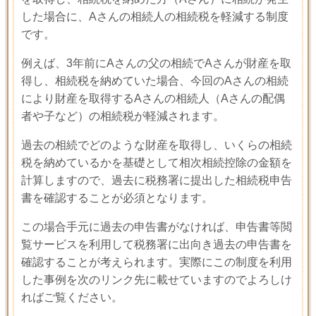
した場合に、
A
さんの相続人の相続税を軽減する制度
です。
例えば、
3
年前に
A
さんの父の相続で
A
さんが財産を取
得し、相続税を納めていた場合、今回の
A
さんの相続
により財産を取得する
A
さんの相続人（
A
さんの配偶
者や子など）の相続税が軽減されます。
過去の相続でどのような財産を取得し、いくらの相続
税を納めているかを基礎として相次相続控除の金額を
計算しますので、過去に税務署に提出した相続税申告
書を確認することが必須となります。
この場合手元に過去の申告書がなければ、申告書等閲
覧サービスを利用して税務署に出向き過去の申告書を
確認することが考えられます。実際にこの制度を利用
した事例を次のリンク先に載せていますのでよろしけ
ればご覧ください。