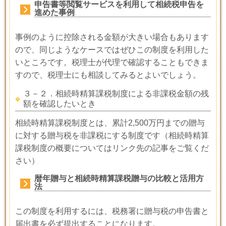
申告書等閲覧サービスを利用して相続税申告を
進めた事例
事例のように控除される金額が大きい場合もあります
ので、同じようなケースではぜひこの制度を利用した
いところです。税理士が代理で確認することもできま
すので、税理士にも相談してみるとよいでしょう。
３－２．相続時精算課税制度による非課税金額の残
額を確認したいとき
相続時精算課税制度とは、累計
2,500
万円までの贈与
に対する贈与税を非課税にする制度です（相続時精算
課税制度の概要についてはリンク先の記事をご覧くだ
さい）
暦年贈与と相続時精算課税贈与の比較と活用方
法
この制度を利用するには、税務署に贈与税の申告書と
届出書を必ず提出することになります。