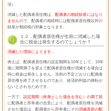
項）
消滅した配偶者居住権は、
配偶者の相続財産にはなり
ません
ので、配偶者の相続時には配偶者居住権以外の
財産が相続税の対象となります。
１２．配偶者居住権が生前に消滅した場
合に税金は発生するのでしょうか？
消滅した理由によります。
例えば、配偶者居住権の設定期間を
10
年として、
10
年
後に期間満了を迎えて配偶者居住権が消滅する場合は
特に税金は発生しません。当初の予定どおりに配偶者
居住権を終了させるものであり、経済的利益の移転が
ないとされるためです。
一方で、
設定期間（終身とした場合を含む）の満了前
に配偶者と所有者の合意により、配偶者居住権を消滅
させた場合は、配偶者から所有者にその
消滅直前の配