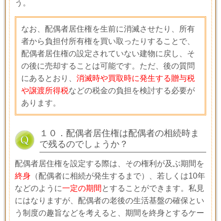
う。
なお、配偶者居住権を生前に消滅させたり、所有
者から負担付所有権を買い取ったりすることで、
配偶者居住権の設定されていない建物に戻し、そ
の後に売却することは可能です。ただ、後の質問
にあるとおり、
消滅時や買取時に発生する贈与税
や譲渡所得税
などの税金の負担を検討する必要が
あります。
１０．配偶者居住権は配偶者の相続時ま
で残るのでしょうか？
配偶者居住権を設定する際は、その権利が及ぶ期間を
終身
（配偶者に相続が発生するまで）、若しくは
10
年
などのように
一定の期間
とすることができます。私見
にはなりますが、配偶者の老後の生活基盤の確保とい
う制度の趣旨などを考えると、期間を終身とするケー