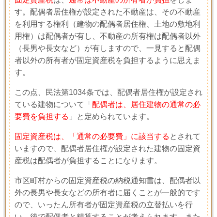
す。配偶者居住権が設定された不動産は、その不動産
を利用する権利（建物の配偶者居住権、土地の敷地利
用権）は配偶者が有し、不動産の所有権は配偶者以外
（長男や長女など）が有しますので、一見すると配偶
者以外の所有者が固定資産税を負担するように思えま
す。
この点、民法第
1034
条では、配偶者居住権が設定され
ている建物について「
配偶者は、居住建物の通常の必
要費を負担する
」と定められています。
固定資産税は、「通常の必要費」に該当する
とされて
いますので、配偶者居住権が設定された建物の固定資
産税は配偶者が負担することになります。
市区町村からの固定資産税の納税通知書は、配偶者以
外の長男や長女などの所有者に届くことが一般的です
ので、いったん所有者が固定資産税の立替払いを行
い、後で配偶者と精算することが考えられます。また