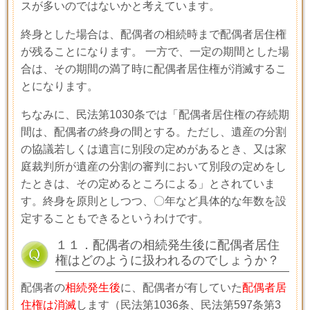
スが多いのではないかと考えています。
終身とした場合は、配偶者の相続時まで配偶者居住権
が残ることになります。 一方で、一定の期間とした場
合は、その期間の満了時に配偶者居住権が消滅するこ
とになります。
ちなみに、民法第
1030
条では「配偶者居住権の存続期
間は、配偶者の終身の間とする。ただし、遺産の分割
の協議若しくは遺言に別段の定めがあるとき、又は家
庭裁判所が遺産の分割の審判において別段の定めをし
たときは、その定めるところによる」とされていま
す。終身を原則としつつ、〇年など具体的な年数を設
定することもできるというわけです。
１１．配偶者の相続発生後に配偶者居住
権はどのように扱われるのでしょうか？
配偶者の
相続発生後
に、配偶者が有していた
配偶者居
住権は消滅
します（民法第
1036
条、民法第
597
条第
3