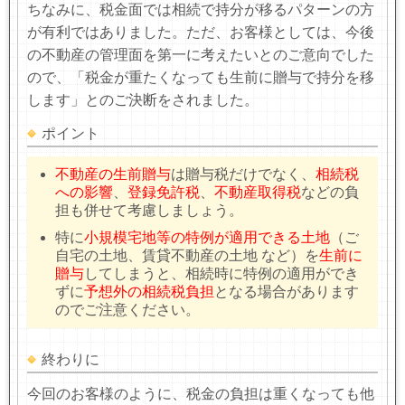
ちなみに、税金面では相続で持分が移るパターンの方
が有利ではありました。ただ、お客様としては、今後
の不動産の管理面を第一に考えたいとのご意向でした
ので、「税金が重たくなっても生前に贈与で持分を移
します」とのご決断をされました。
ポイント
不動産の生前贈与
は贈与税だけでなく、
相続税
への影響
、
登録免許税
、
不動産取得税
などの負
担も併せて考慮しましょう。
特に
小規模宅地等の特例が適用できる土地
（ご
自宅の土地、賃貸不動産の土地 など）を
生前に
贈与
してしまうと、相続時に特例の適用ができ
ずに
予想外の相続税負担
となる場合があります
のでご注意ください。
終わりに
今回のお客様のように、税金の負担は重くなっても他