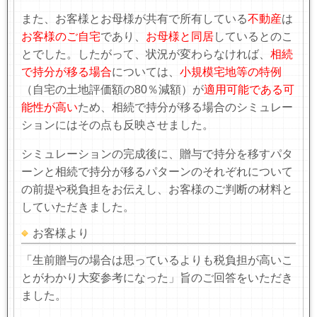
また、お客様とお母様が共有で所有している
不動産
は
お客様のご自宅
であり、
お母様と同居
しているとのこ
とでした。したがって、状況が変わらなければ、
相続
で持分が移る場合
については、
小規模宅地等の特例
（自宅の土地評価額の80％減額）が
適用可能である可
能性が高い
ため、相続で持分が移る場合のシミュレー
ションにはその点も反映させました。
シミュレーションの完成後に、贈与で持分を移すパタ
ーンと相続で持分が移るパターンのそれぞれについて
の前提や税負担をお伝えし、お客様のご判断の材料と
していただきました。
お客様より
「生前贈与の場合は思っているよりも税負担が高いこ
とがわかり大変参考になった」旨のご回答をいただき
ました。