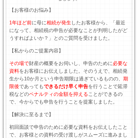
【お客様のお悩み】
1年ほど前
に母に
相続が発生
したお客様から、「最近
になって、相続税の申告が必要なことが判明したがど
うすればよいか？」とのご質問を受けました。
【私からのご提案内容】
その場で
財産の概要をお伺いし、申告のために
必要な
資料
をお客様にお伝えしました。そのうえで、相続発
生から10か月という申告期限は過ぎているものの、
期
限後
であっても
できるだけ早く申告
を行うことで延滞
税などの
ペナルティの金額を抑える
ことができるの
で、今からでも申告を行うことを提案しました。
【解決に至るまで】
初回面談で申告のために必要な資料をお伝えしたこと
で、お客様との資料の受け渡しがスムーズに進みまし