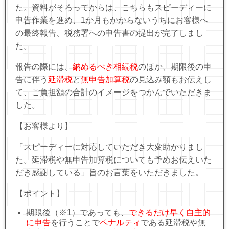
た。資料がそろってからは、こちらもスピーディーに
申告作業を進め、
1
か月もかからないうちにお客様へ
の最終報告、税務署への申告書の提出が完了しまし
た。
報告の際には、
納めるべき相続税
のほか、期限後の申
告に伴う
延滞税
と
無申告加算税
の見込み額もお伝えし
て、ご負担額の合計のイメージをつかんでいただきま
した。
【お客様より】
「スピーディーに対応していただき大変助かりまし
た。延滞税や無申告加算税についても予めお伝えいた
だき感謝している」旨のお言葉をいただきました。
【ポイント】
期限後
（※1）
であっても、
できるだけ早く自主的
に申告
を行うことで
ペナルティ
である延滞税や無