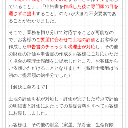
ていること」、「申告書を
作成した後
に
専門家の目を
通さずに提出
する
こと」の
2
点が大きな不安要素であ
ることがわかりました。
そこで、業務を切り分けて対応することが可能なの
で、お客様の
ご要望に合わせて土地の評価
とお客様が
作成した
申告書のチェック
を
税理士が対応
し、その他
の財産の評価や申告書の作成をお客様にご対応いただ
く場合の税理士報酬をご提示したところ、お客様から
ご依頼いただけることとなりました（税理士報酬は当
初のご提示額の約半分でした）
【解決に至るまで】
土地の評価を私が対応し、評価が完了した時点で評価
の明細書と評価にあたっての基礎資料をすべてお客様
にお渡ししました。
お客様は、その他の財産（家屋、預貯金、生命保険