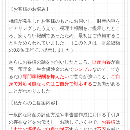
【お客様のお悩み】
相続が発生したお客様のもとにお伺いし、財産内容を
ヒアリングしたうえで、税理士報酬をご提示したとこ
ろ、安くない報酬であったため、最初はご依頼するこ
とをためらわれていました。（このときは、財産総額
の0.8％ほどでご提示しました）
さらにお客様の話をお伺いしたところ、
財産内容
が自
宅、預貯金、生命保険金のみで
シンプル
なので、でき
るだけ
専門家報酬を抑えたい
ご意向が強いこと、
ご自
身で対応可能なものはご自身で対応する
ご意向がある
ことがわかりました。
【私からのご提案内容】
一般的な財産の評価方法や申告書作成における手引き
の存在などをお伝えし、お話していく中で、
お客様
は
「
土地の評価をご自身で対応
することには
不安
を感じ